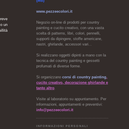
(MB)
www.pezzeecolori.it
breve
Negozio on-line di prodotti per country
mo un
painting e cucito creativo, con una vasta
llità
scelta di patterns, libri, colori, pennelli,
supporti da dipingere, stoffe americane,
nastri, ghirlande, accessori vari...
Si realizzano oggetti dipinti a mano con la
tecnica del country painting e gessetti
profumati di diverse forme.
Si organizzano
corsi di country painting
,
cucito creativo, decorazione ghirlande e
tanto altro
.
Visite al laboratorio su appuntamento. Per
informazioni, appuntamenti e preventivi:
info@pezzeecolori.it
INFORMAZIONI PERSONALI