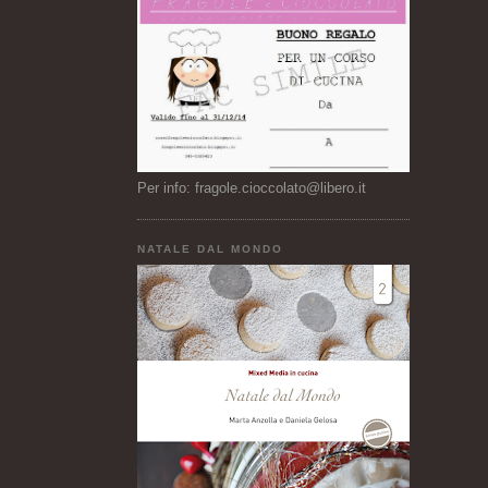
Per info: fragole.cioccolato@libero.it
NATALE DAL MONDO