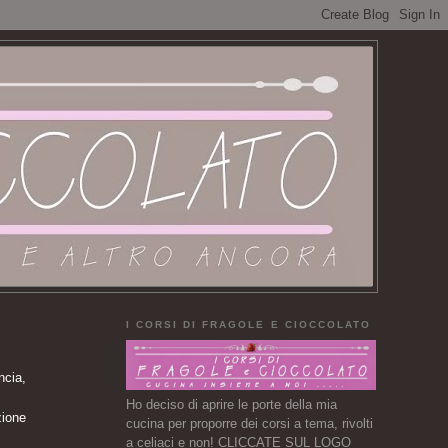
I CORSI DI FRAGOLE E CIOCCOLATO
ncia,
Ho deciso di aprire le porte della mia
zione
cucina per proporre dei corsi a tema, rivolti
a celiaci e non! CLICCATE SUL LOGO