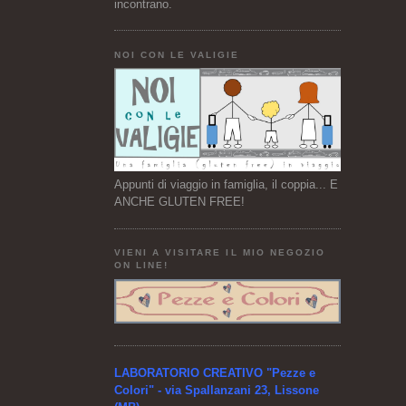
incontrano.
NOI CON LE VALIGIE
Appunti di viaggio in famiglia, il coppia... E
ANCHE GLUTEN FREE!
VIENI A VISITARE IL MIO NEGOZIO
ON LINE!
LABORATORIO CREATIVO "Pezze e
Colori" - via Spallanzani 23, Lissone