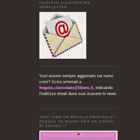
ISCRIVITI ALLA NOSTRA
NEWSLETTER
Vuoi essere sempre aggiornato sui nuovi
corsi? Scrivi un'email a
fragole.cioccolato@libero.it
, indicando
l'indirizzo email dove vuoi ricevere le news.
VUOI FARE UN REGALO ORIGINALE?
REGALA UN BUONO PER UN CORSO
DI CUCINA!!!!