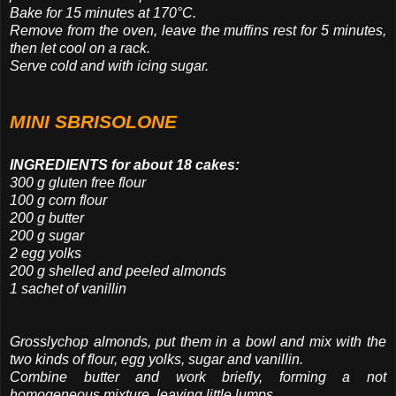
Bake for 15 minutes at 170°C.
Remove from the oven, leave the muffins rest for 5 minutes,
then let cool on a rack.
Serve cold and with icing sugar.
MINI SBRISOLONE
INGREDIENTS for about 18 cakes:
300 g gluten free flour
100 g corn flour
200 g butter
200 g sugar
2 egg yolks
200 g shelled and peeled almonds
1 sachet of vanillin
Grosslychop almonds, put them in a bowl and mix with the
two kinds of flour, egg yolks, sugar and vanillin.
Combine butter and work briefly, forming a not
homogeneous mixture, leaving little lumps.