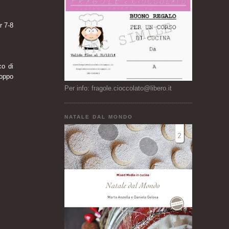
r 7-8
co di
roppo
Per info: fragole.cioccolato@libero.it
NATALE DAL MONDO