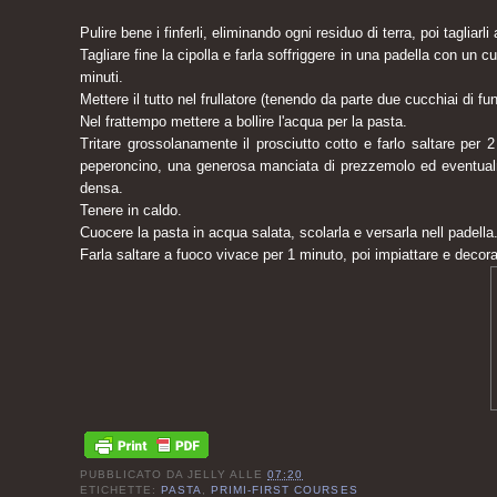
Pulire bene i finferli, eliminando ogni residuo di terra, poi tagliarli 
Tagliare fine la cipolla e farla soffriggere in una padella con un cu
minuti.
Mettere il tutto nel frullatore (tenendo da parte due cucchiai di f
Nel frattempo mettere a bollire l'acqua per la pasta.
Tritare grossolanamente il prosciutto cotto e farlo saltare per 2
peperoncino, una generosa manciata di prezzemolo ed eventualm
densa.
Tenere in caldo.
Cuocere la pasta in acqua salata, scolarla e versarla nell padella
Farla saltare a fuoco vivace per 1 minuto, poi impiattare e decorar
PUBBLICATO DA
JELLY
ALLE
07:20
ETICHETTE:
PASTA
,
PRIMI-FIRST COURSES