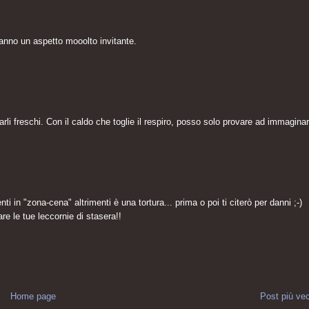
 hanno un aspetto mooolto invitante.
rli freschi. Con il caldo che toglie il respiro, posso solo provare ad immaginar
i in "zona-cena" altrimenti è una tortura... prima o poi ti citerò per danni ;-)
e le tue leccornie di stasera!!
Home page
Post più ve