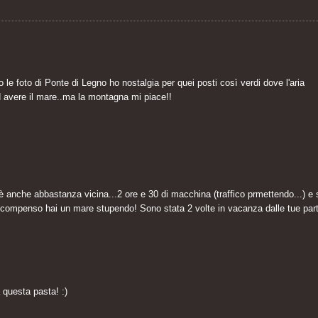
le foto di Ponte di Legno ho nostalgia per quei posti così verdi dove l'aria
d avere il mare..ma la montagna mi piace!!
 è anche abbastanza vicina...2 ore e 30 di macchina (traffico prmettendo...) e
n compenso hai un mare stupendo! Sono stata 2 volte in vacanza dalle tue part
 questa pasta! :)