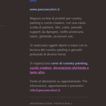
(MB)
www.pezzeecolori.it
Negozio on-line di prodotti per country
painting e cucito creativo, con una vasta
scelta di patterns, libri, colori, pennelli,
supporti da dipingere, stoffe americane,
nastri, ghirlande, accessori vari...
Si realizzano oggetti dipinti a mano con la
tecnica del country painting e gessetti
profumati di diverse forme.
Si organizzano
corsi di country painting
,
cucito creativo, decorazione ghirlande e
tanto altro
.
Visite al laboratorio su appuntamento. Per
informazioni, appuntamenti e preventivi:
info@pezzeecolori.it
INFORMAZIONI PERSONALI