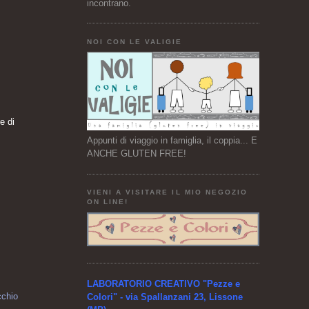
incontrano.
NOI CON LE VALIGIE
e di
Appunti di viaggio in famiglia, il coppia... E
ANCHE GLUTEN FREE!
VIENI A VISITARE IL MIO NEGOZIO
ON LINE!
LABORATORIO CREATIVO "Pezze e
cchio
Colori" - via Spallanzani 23, Lissone