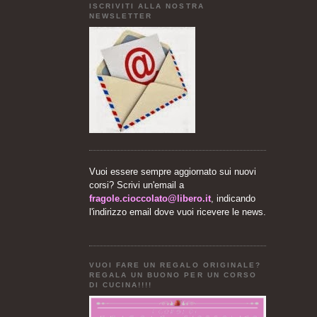
ISCRIVITI ALLA NOSTRA
NEWSLETTER
Vuoi essere sempre aggiornato sui nuovi
corsi? Scrivi un'email a
fragole.cioccolato@libero.it
, indicando
l'indirizzo email dove vuoi ricevere le news.
VUOI FARE UN REGALO ORIGINALE?
REGALA UN BUONO PER UN CORSO
DI CUCINA!!!!