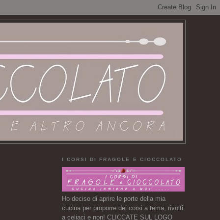
I CORSI DI FRAGOLE E CIOCCOLATO
Ho deciso di aprire le porte della mia
cucina per proporre dei corsi a tema, rivolti
a celiaci e non! CLICCATE SUL LOGO